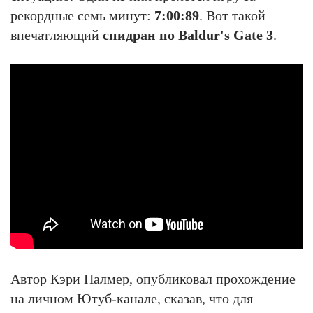
рекордные семь минут:
7:00:89
. Вот такой
впечатляющий
спидран по Baldur's Gate 3
.
Автор Кэри Палмер, опубликовал прохождение
на личном Ютуб-канале, сказав, что для