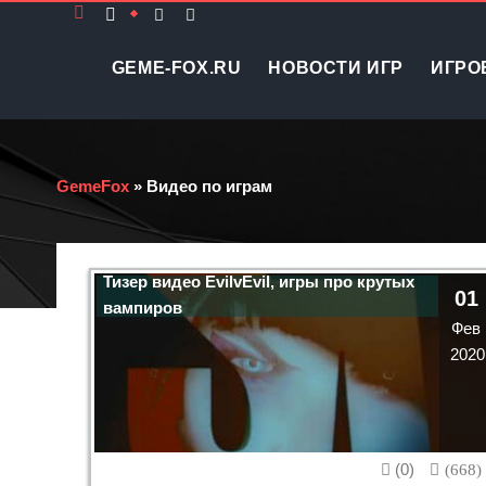
GEME-FOX.RU
НОВОСТИ ИГР
ИГРО
GemeFox
» Видео по играм
Тизер видео EvilvEvil, игры про крутых
01
вампиров
Фев
2020
(0)
(668)