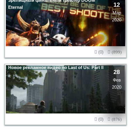
Зрелищный финальный трейлер DOOM
12
Eternal
Мар
2020
(0)
(899)
Новое рекламное видео по Last of Us: Part II
28
Фев
2020
(0)
(876)