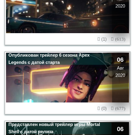
2020
(1)
(613)
Опубликован трейлер 6 сезона Apex
06
Legends с датой старта
Авг
2020
(0)
(677)
Представлен новый трейлер игры Mortal
06
Shell с датой релиза