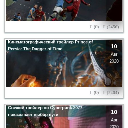
(0)
(2456)
Кинематографический трейлер Prince of
10
Persia: The Dagger of Time
Авг
2020
(0)
(2404)
Свежий трейлер по Cyberpunk 2077
10
показывает выбор пути
Авг
2020