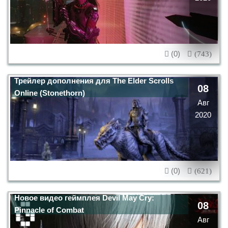
(0)
(743)
Трейлер дополнения для The Elder Scrolls
08
Online (Stonethorn)
Авг
2020
(0)
(621)
Новое видео геймплея Devil May Cry:
08
Pinnacle of Combat
Авг