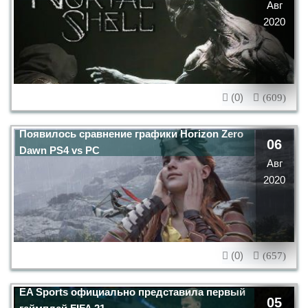
Авг
2020
(0)
(609)
Появилось сравнение графики Horizon Zero
06
Dawn PS4 vs PC
Авг
2020
(0)
(657)
EA Sports официально представила первый
05