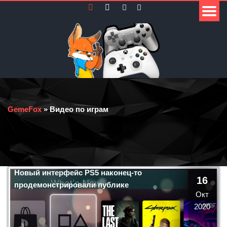
GemeFox
» Видео по играм
Новый интерфейс PS5 наконец-то
16
продемонстрировали публике
Окт
2020