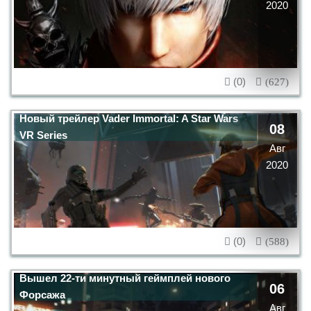
2020
(0)
(627)
Новый трейлер Vader Immortal: A Star Wars
08
VR Series
Авг
2020
(0)
(588)
Вышел 22-ти минутный геймплей нового
06
Форсажа
Авг