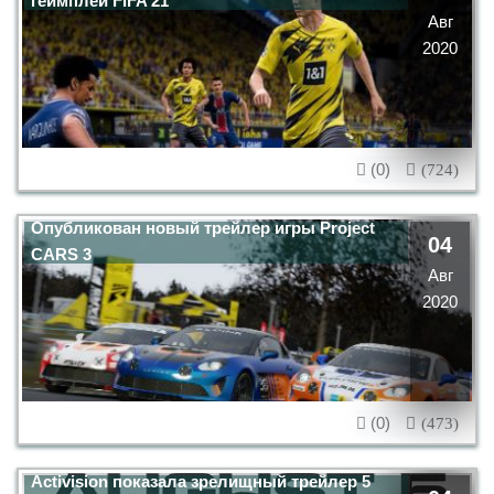
геймплей FIFA 21
Авг
2020
(0)
(724)
Опубликован новый трейлер игры Project
04
CARS 3
Авг
2020
(0)
(473)
Activision показала зрелищный трейлер 5