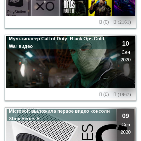
(0)
(2161)
Мультиплеер Call of Duty: Black Ops Cold
10
War видео
Сен
2020
(0)
(1967)
Microsoft выложила первое видео консоли
09
Xbox Series S
Сен
2020