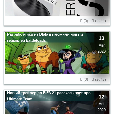
(0)
(2255)
Разработчики из Dlala выложили новый
13
геймплей battletoads
Авг
2020
(0)
(2042)
Новый трейлер по FIFA 21 рассказывает про
12
Ultimate Team
Авг
2020