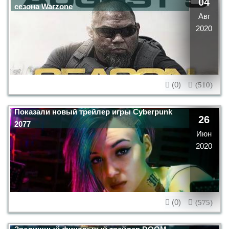
04
сезона Warzone
Авг
2020
(0)
(510)
Показали новый трейлер игры Cyberpunk
26
2077
Июн
2020
(0)
(575)