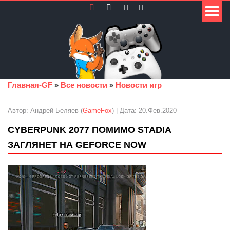
Главная-GF
»
Все новости
»
Новости игр
Автор: Андрей Беляев (
GameFox
) | Дата: 20.Фев.2020
CYBERPUNK 2077 ПОМИМО STADIA
ЗАГЛЯНЕТ НА GEFORCE NOW