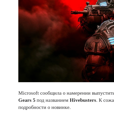
Microsoft сообщила о намерении выпустить
Gears 5
под названием
Hivebusters
. К сож
подробности о новинке.