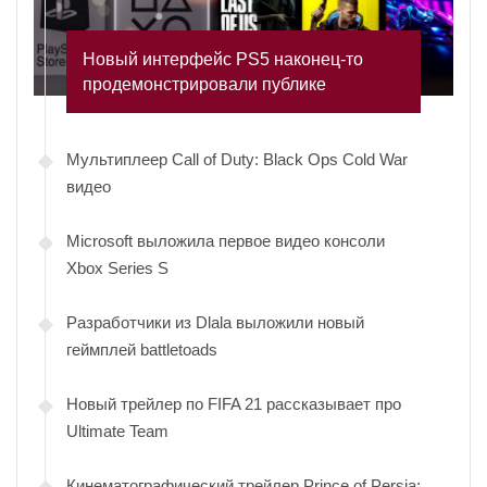
Новый интерфейс PS5 наконец-то
продемонстрировали публике
Мультиплеер Call of Duty: Black Ops Cold War
видео
Microsoft выложила первое видео консоли
Xbox Series S
Разработчики из Dlala выложили новый
геймплей battletoads
Новый трейлер по FIFA 21 рассказывает про
Ultimate Team
Кинематографический трейлер Prince of Persia: