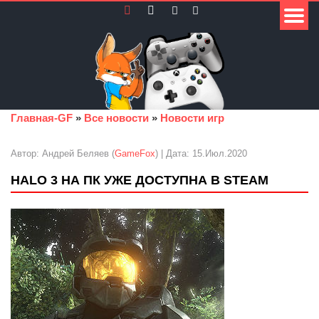
Главная-GF
»
Все новости
»
Новости игр
Автор: Андрей Беляев (
GameFox
) | Дата: 15.Июл.2020
HALO 3 НА ПК УЖЕ ДОСТУПНА В STEAM