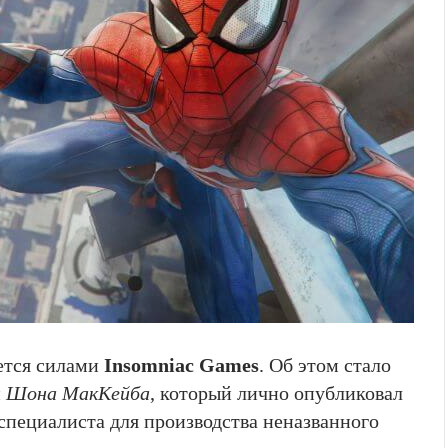
ется силами
Insomniac Games
. Об этом стало
и
Шона МакКейба
, который лично опубликовал
 специалиста для производства неназванного