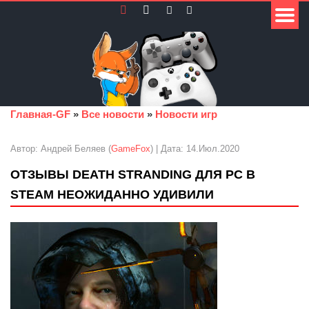
Главная-GF
»
Все новости
»
Новости игр
Автор: Андрей Беляев (
GameFox
) | Дата: 14.Июл.2020
ОТЗЫВЫ DEATH STRANDING ДЛЯ PC В
STEAM НЕОЖИДАННО УДИВИЛИ