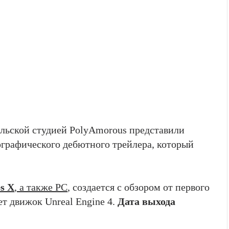
Польской студией PolyAmorous представили
тографического дебютного трейлера, который
es X
, а также PC
, создается с обзором от первого
т движок Unreal Engine 4.
Дата выхода