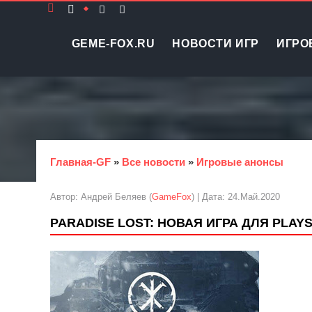
GEME-FOX.RU
НОВОСТИ ИГР
ИГРО
Главная-GF
»
Все новости
»
Игровые анонсы
Автор: Андрей Беляев (
GameFox
) | Дата: 24.Май.2020
PARADISE LOST: НОВАЯ ИГРА ДЛЯ PLAYS