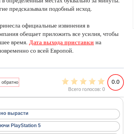
а в определенный местах буквально за минуты.
ие предсказывали подобный исход.
ринесла официальные извинения в
омпания обещает приложить все усилия, чтобы
йшее время.
Дата выхода приставки
на
новременно со всей Европой.
0.0
Всего голосов: 0
нно вырасти
чи PlayStation 5