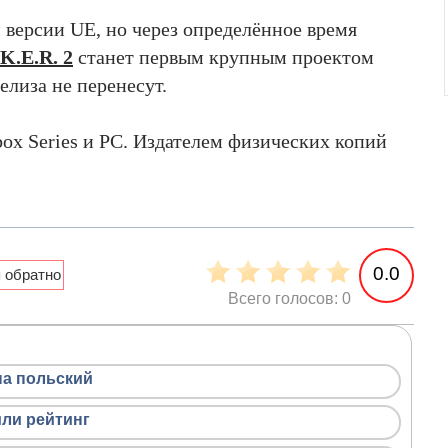
 версии UE, но через определённое время
.K.E.R. 2
станет первым крупным проектом
елиза не перенесут.
box Series и PC. Издателем физических копий
0.0
Всего голосов: 0
на польский
или рейтинг