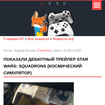
Главная-GF
»
Все новости
»
Новости игр
Автор: Андрей Беляев (
GameFox
) | Дата: 15.Июн.2020
ПОКАЗАЛИ ДЕБЮТНЫЙ ТРЕЙЛЕР STAR
WARS: SQUADRONS (КОСМИЧЕСКИЙ
СИМУЛЯТОР)