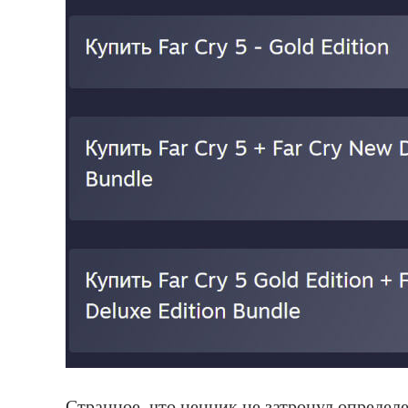
Странное, что ценник не затронул определ