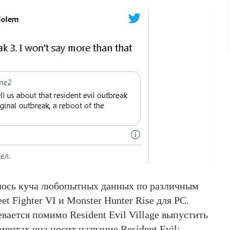
илось куча любопытных данных по различным
et Fighter VI и Monster Hunter Rise для PC.
вается помимо Resident Evil Village выпустить
ументах она носит название Resident Evil: