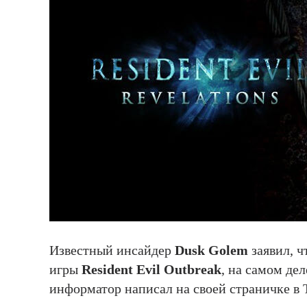
Известный инсайдер
Dusk Golem
заявил, ч
игры
Resident Evil Outbreak
, на самом де
информатор написал на своей страничке в 