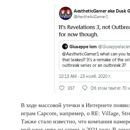
В ходе массовой утечки в Интернете появ
играм Capcom, например, о RE: Village, Stre
Также стало известно, что компания намере
ещё одну игру из серии, в 2021 году. В док