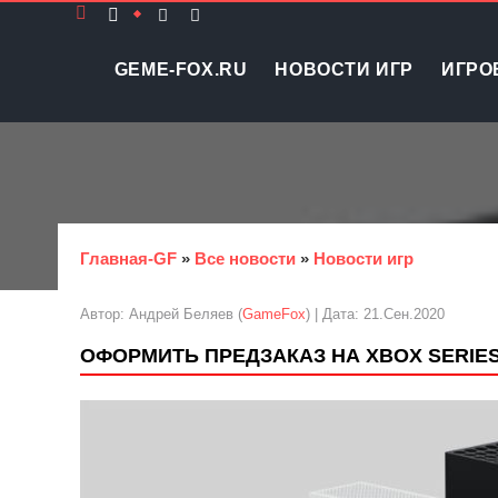
GEME-FOX.RU
НОВОСТИ ИГР
ИГРО
Главная-GF
»
Все новости
»
Новости игр
Автор: Андрей Беляев (
GameFox
) | Дата: 21.Сен.2020
ОФОРМИТЬ ПРЕДЗАКАЗ НА XBOX SERIES