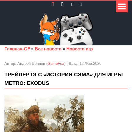
Главная-GF
»
Все новости
»
Новости игр
Автор: Андрей Беляев (
GameFox
) | Дата: 12.Фев.2020
ТРЕЙЛЕР DLC «ИСТОРИЯ СЭМА» ДЛЯ ИГРЫ
METRO: EXODUS